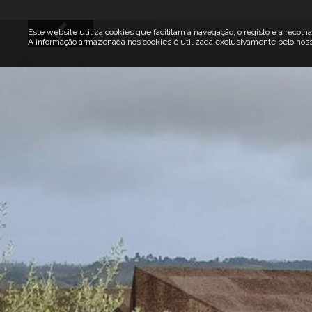
Este website utiliza cookies que facilitam a navegação, o registo e a recolha
A informação armazenada nos cookies é utilizada exclusivamente pelo nosso