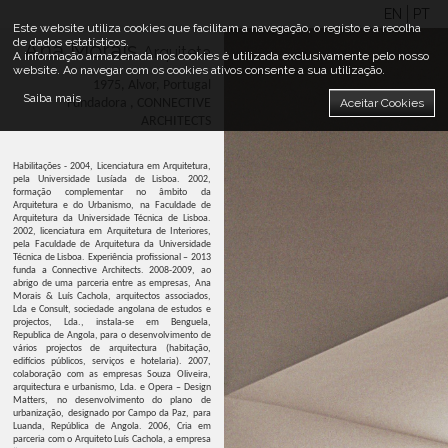
EN
PT
Este website utiliza cookies que facilitam a navegação, o registo e a recolha
de dados estatísticos.
Ana Morais
Arquiteta
A informação armazenada nos cookies é utilizada exclusivamente pelo nosso
website. Ao navegar com os cookies ativos consente a sua utilização.
1975, Alvor, Portugal
Saiba mais
Aceitar Cookies
Fundadora , CONNECTIVE
ARCHITECTS
Habilitações - 2004, Licenciatura em Arquitetura,
pela Universidade Lusíada de Lisboa. 2002,
formação complementar no âmbito da
Arquitetura e do Urbanismo, na Faculdade de
Arquitetura da Universidade Técnica de Lisboa.
2002, licenciatura em Arquitetura de Interiores,
pela Faculdade de Arquitetura da Universidade
Técnica de Lisboa. Experiência profissional – 2013
funda a Connective Architects. 2008-2009, ao
abrigo de uma parceria entre as empresas, Ana
Morais & Luís Cachola, arquitectos associados,
Lda e Consult, sociedade angolana de estudos e
projectos, Lda., instala-se em Benguela,
Republica de Angola, para o desenvolvimento de
vários projectos de arquitectura (habitação,
edifícios públicos, serviços e hotelaria). 2007,
colaboração com as empresas Souza Oliveira,
arquitectura e urbanismo, Lda. e Opera – Design
Matters, no desenvolvimento do plano de
urbanização, designado por Campo da Paz, para
Luanda, República de Angola. 2006, Cria em
parceria com o Arquiteto Luís Cachola, a empresa