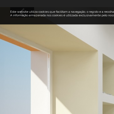
Este website utiliza cookies que facilitam a navegação, o registo e a recolha
A informação armazenada nos cookies é utilizada exclusivamente pelo nosso